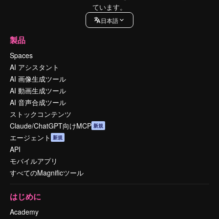
ています。
日本語
製品
Spaces
AI アシスタント
AI 画像生成ツール
AI 動画生成ツール
AI 音声合成ツール
ストックコンテンツ
Claude/ChatGPT向けMCP
新規
エージェント
新規
API
モバイルアプリ
すべてのMagnificツール
はじめに
Academy