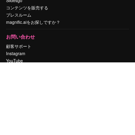
Slidesgo
コンテンツを販売する
プレスルーム
magnific.aiをお探しですか？
お問い合わせ
顧客サポート
Instagram
YouTube
LinkedIn
TikTok
Discord
X
Reddit
Copyright © 2010-
2026
Freepik Company S.L.U.
無断複写・転載を禁じま
す
.