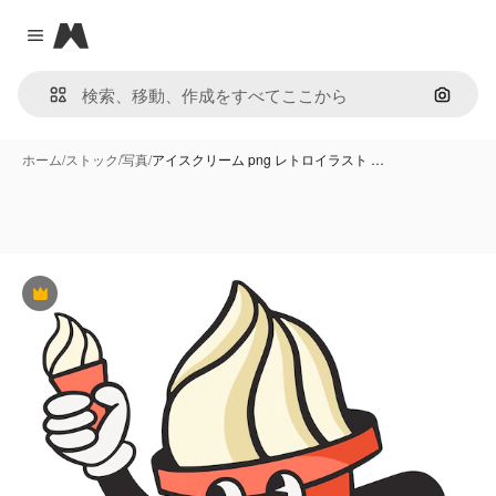
Magnific
Close menu
画像で
ホーム
/
ストック
/
写真
/
アイスクリーム png レトロイラスト …
Premium