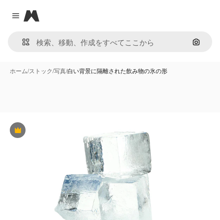
Magnific
Close menu
画像で
ホーム
/
ストック
/
写真
/
白い背景に隔離された飲み物の氷の形
Premium