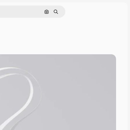
画像で検索
検索