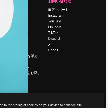
運営
お問い合わせ
料金
顧客サポート
会社概要
Instagram
Reviews
YouTube
採用情報
LinkedIn
検索トレンド
TikTok
ブログ
Discord
イベント
X
Slidesgo
Reddit
コンテンツを販売
する
プレスルーム
magnific.aiをお探し
ですか？
ee to the storing of cookies on your device to enhance site