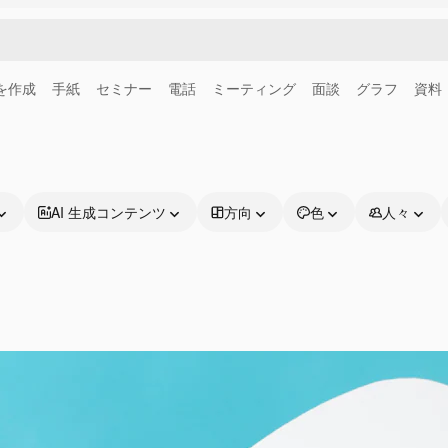
画を作成
手紙
セミナー
電話
ミーティング
面談
グラフ
資料
AI 生成コンテンツ
方向
色
人々