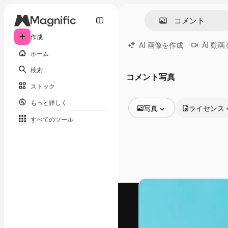
作成
AI 画像を作成
AI 動
ホーム
検索
コメント写真
ストック
もっと詳しく
写真
ライセンス
すべてのツール
全ての画像
ベクトル
イラスト
写真
PSD
テンプレート
モックアップ
動画
映像素材
モーショングラフィックス
動画テンプレート
アイコン
3D モデル