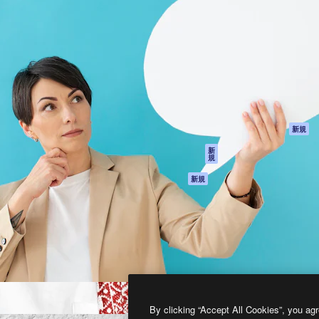
製品
はじめに
ティブ制作を導くためのプラ
Spaces
Academy
クリエイター、企業、代理
AI アシスタント
ドキュメント
含む100万人以上が利用して
AI 画像生成ツール
サポート
AI 動画生成ツール
利用規約
AI 音声合成ツール
プライバシーポリ
シー
ストックコンテン
ツ
オリジナル
新規
Claude/ChatGPT
クッキーポリシー
新
規
向けMCP
トラストセンター
エージェント
アフィリエイト
新規
API
法人向け
モバイルアプリ
すべてのMagnificツ
ール
2026
Freepik Company S.L.U.
無断複写・転載を禁じます
.
By clicking “Accept All Cookies”, you agr