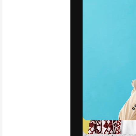
フォント
最高のクリエイ
ットフォーム。
店、スタジオを
います。
日本語
Copyright © 2010-