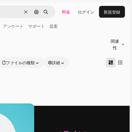
料金
ログイン
新規登録
消去
画像で検索
検索
アンケート
サポート
提案
関連
性
ファイルの種類
詳細