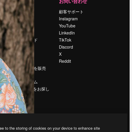
運営
お問い合わせ
料金
顧客サポート
会社概要
Instagram
Reviews
YouTube
採用情報
LinkedIn
検索トレンド
TikTok
ブログ
Discord
イベント
X
Slidesgo
Reddit
コンテンツを販売
する
プレスルーム
magnific.aiをお探し
ですか？
ee to the storing of cookies on your device to enhance site