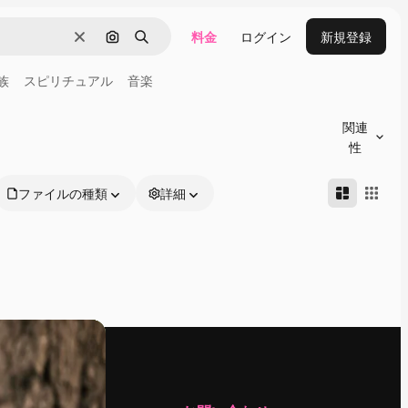
料金
ログイン
新規登録
消去
画像で検索
検索
族
スピリチュアル
音楽
関連
性
ファイルの種類
詳細