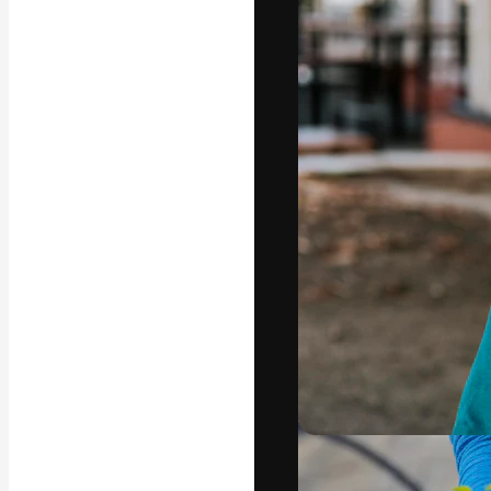
フォント
最高のクリエイ
ットフォーム。
店、スタジオを
います。
日本語
Copyright © 2010-