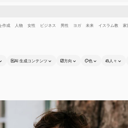
画を作成
人物
女性
ビジネス
男性
ヨガ
未来
イスラム教
家
AI 生成コンテンツ
方向
色
人々