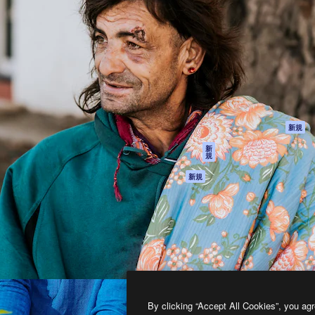
製品
はじめに
ティブ制作を導くためのプラ
Spaces
Academy
クリエイター、企業、代理
AI アシスタント
ドキュメント
含む100万人以上が利用して
AI 画像生成ツール
サポート
AI 動画生成ツール
利用規約
AI 音声合成ツール
プライバシーポリ
シー
ストックコンテン
ツ
オリジナル
新規
Claude/ChatGPT
クッキーポリシー
新
規
向けMCP
トラストセンター
エージェント
アフィリエイト
新規
API
法人向け
モバイルアプリ
すべてのMagnificツ
ール
2026
Freepik Company S.L.U.
無断複写・転載を禁じます
.
By clicking “Accept All Cookies”, you agr