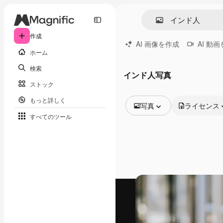
作成
AI 画像を作成
AI 動
ホーム
検索
インド人写真
ストック
もっと詳しく
写真
ライセンス
すべてのツール
全ての画像
ベクトル
イラスト
写真
PSD
テンプレート
モックアップ
動画
映像素材
モーショングラフィックス
動画テンプレート
アイコン
3D モデル