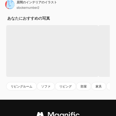
居間のインテリアのイラスト
stockernumber2
あなたにおすすめの写真
リビングルーム
ソファ
リビング
部屋
家具
イ