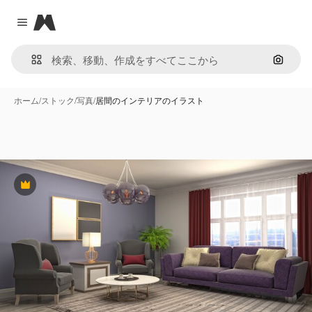
Magnific
Close menu
画像で
ホーム
/
ストック
/
写真
/
居間のインテリアのイラスト
Premium