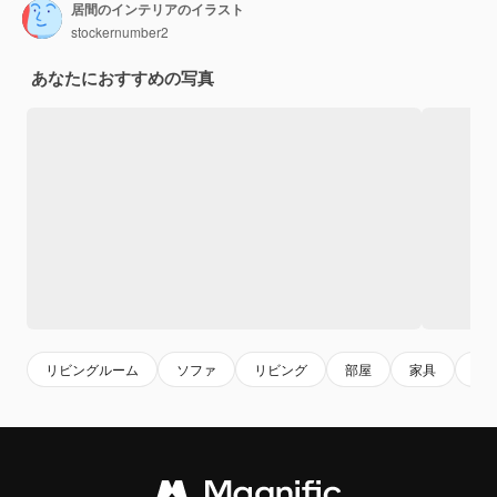
居間のインテリアのイラスト
stockernumber2
あなたにおすすめの写真
リビングルーム
ソファ
リビング
部屋
家具
イ