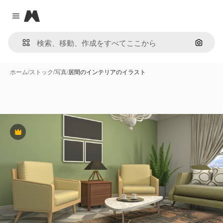
Magnific
Close menu
画像で
ホーム
/
ストック
/
写真
/
居間のインテリアのイラスト
Premium