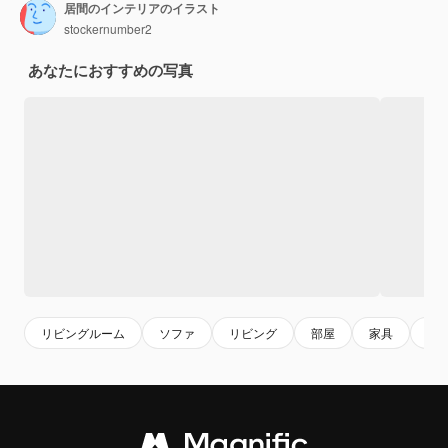
居間のインテリアのイラスト
stockernumber2
あなたにおすすめの写真
リビングルーム
ソファ
リビング
部屋
家具
イ