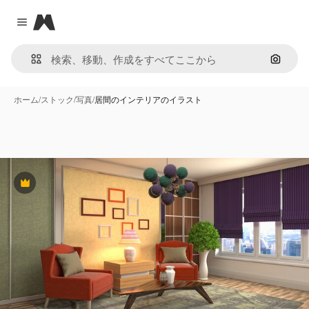
Magnific
Close menu
画像で
ホーム
/
ストック
/
写真
/
居間のインテリアのイラスト
Premium