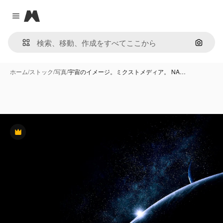
Magnific
Close menu
画像で
ホーム
/
ストック
/
写真
/
宇宙のイメージ。ミクストメディア。 NA…
Premium