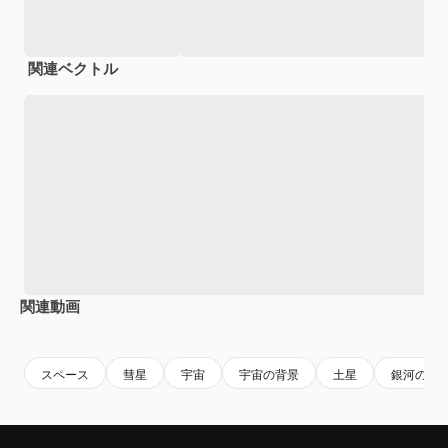
関連ベクトル
関連動画
Premium
Premium
Premium
Premium
AIによっ
スペース
彗星
宇宙
宇宙の背景
土星
銀河の背