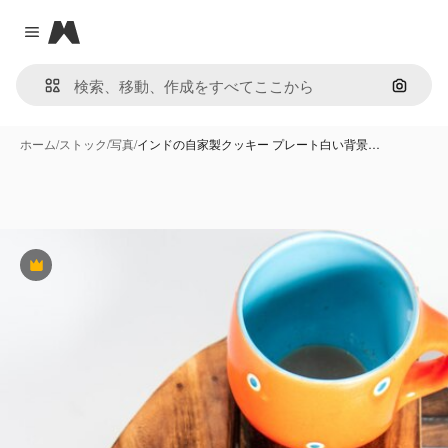
Magnific
Close menu
画像で
ホーム
/
ストック
/
写真
/
インドの自家製クッキー プレート白い背景…
Premium