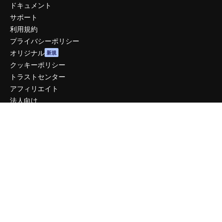
ドキュメント
サポート
利用規約
プライバシーポリシー
オリジナル
新規
クッキーポリシー
トラストセンター
アフィリエイト
法人向け
運営
料金
会社概要
Reviews
採用情報
検索トレンド
ブログ
イベント