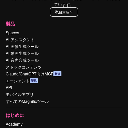
ています。
日本語
製品
Spaces
AI アシスタント
AI 画像生成ツール
AI 動画生成ツール
AI 音声合成ツール
ストックコンテンツ
Claude/ChatGPT向けMCP
新規
エージェント
新規
API
モバイルアプリ
すべてのMagnificツール
はじめに
Academy