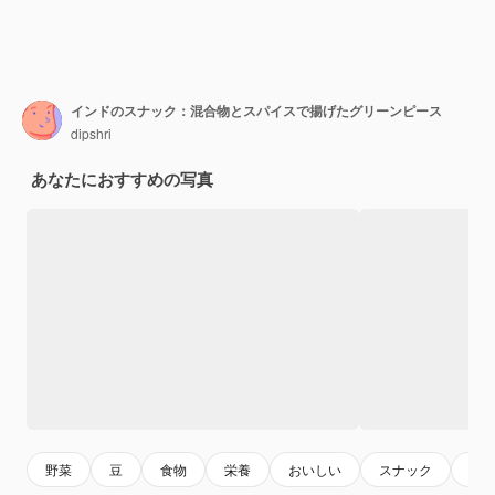
インドのスナック：混合物とスパイスで揚げたグリーンピース
dipshri
あなたにおすすめの写真
野菜
豆
食物
栄養
おいしい
スナック
イ