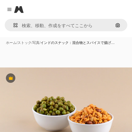
Magnific
Close menu
画像で
ホーム
/
ストック
/
写真
/
インドのスナック：混合物とスパイスで揚げ…
Premium