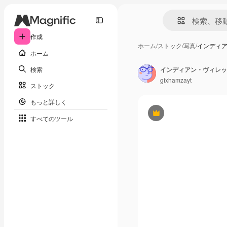
作成
ホーム
/
ストック
/
写真
/
インディア
ホーム
検索
gfxhamzayt
ストック
もっと詳しく
Premium
すべてのツール