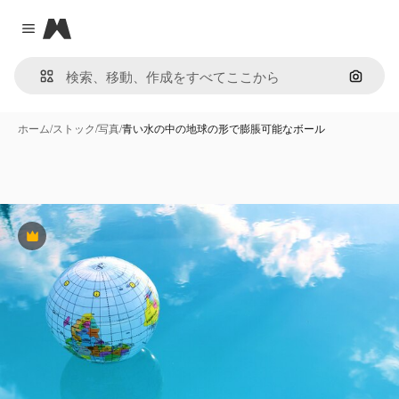
Magnific
Close menu
画像で
ホーム
/
ストック
/
写真
/
青い水の中の地球の形で膨脹可能なボール
Premium