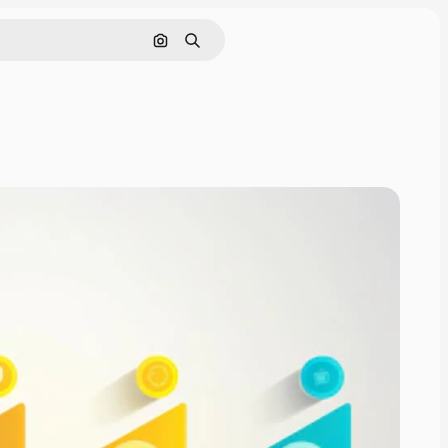
画像で検索
検索