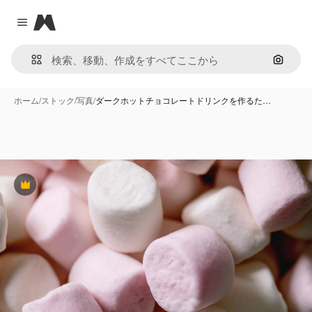
Magnific
Close menu
画像で
ホーム
/
ストック
/
写真
/
ダークホットチョコレートドリンクを作るた…
Premium