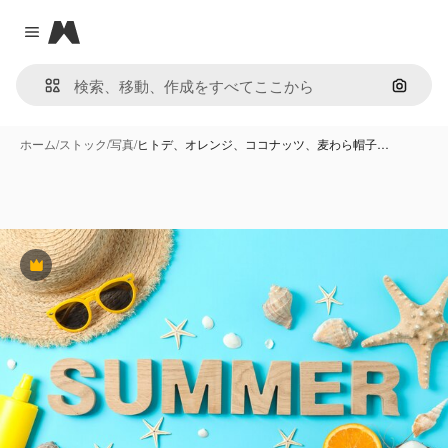
Magnific
Close menu
画像で
ホーム
/
ストック
/
写真
/
ヒトデ、オレンジ、ココナッツ、麦わら帽子…
Premium