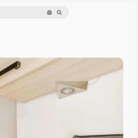
画像で検索
検索