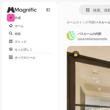
作成
ホーム
/
ストック
/
写真
/
バスルー
ホーム
検索
バスルームの内部
casamediacasamedia
ストック
もっと詳しく
Premium
すべてのツール