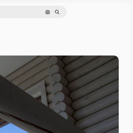
画像で検索
検索