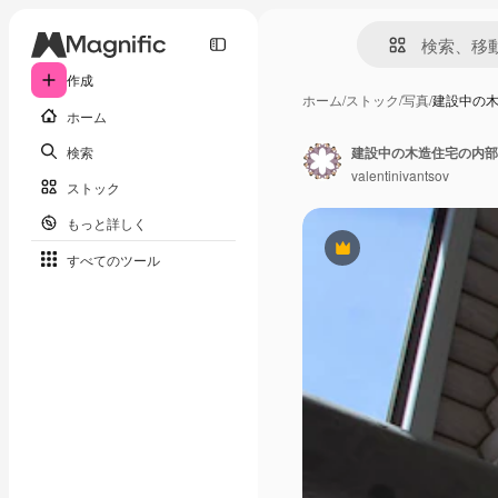
作成
ホーム
/
ストック
/
写真
/
建設中の
ホーム
検索
建設中の木造住宅の内部
valentinivantsov
ストック
もっと詳しく
Premium
すべてのツール