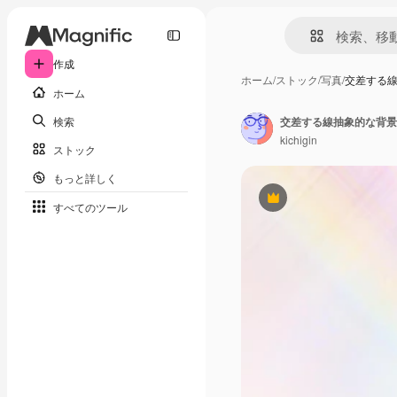
作成
ホーム
/
ストック
/
写真
/
交差する
ホーム
検索
交差する線抽象的な背景
kichigin
ストック
もっと詳しく
Premium
すべてのツール