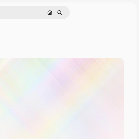
画像で検索
検索