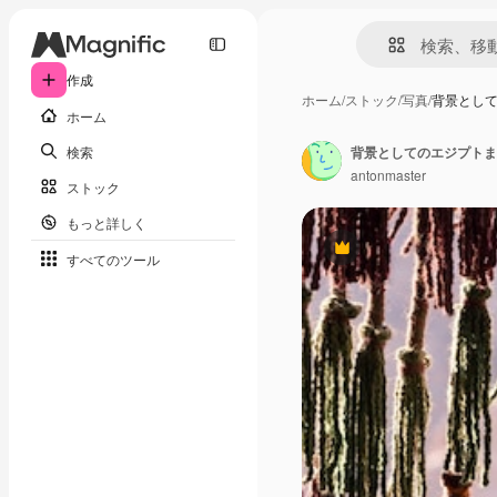
作成
ホーム
/
ストック
/
写真
/
背景とし
ホーム
検索
antonmaster
ストック
もっと詳しく
Premium
すべてのツール