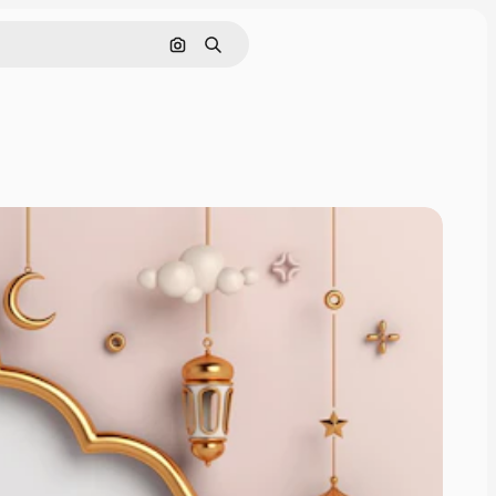
画像で検索
検索