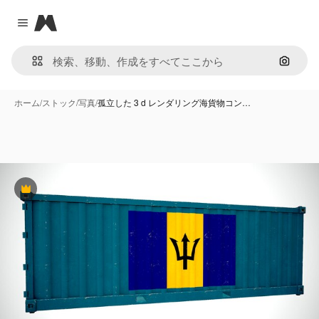
Magnific
Close menu
画像で
ホーム
/
ストック
/
写真
/
孤立した 3 d レンダリング海貨物コン…
Premium