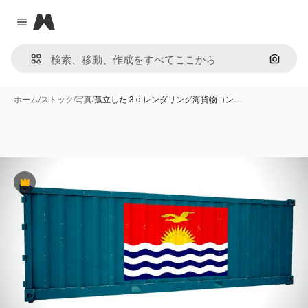
Magnific
Close menu
画像で
ホーム
/
ストック
/
写真
/
孤立した 3 d レンダリング海貨物コン…
Premium