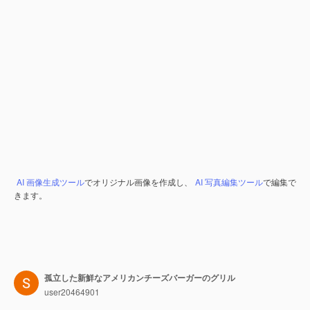
AI 画像生成ツール
でオリジナル画像を作成し、
AI 写真編集ツール
で編集で
きます。
孤立した新鮮なアメリカンチーズバーガーのグリル
user20464901