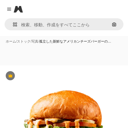
Magnific
Close menu
画像で
ホーム
/
ストック
/
写真
/
孤立した新鮮なアメリカンチーズバーガーの…
Premium