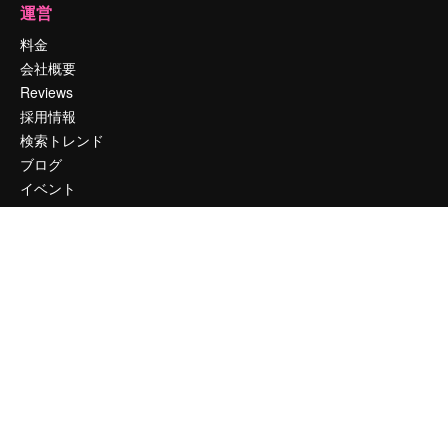
運営
料金
会社概要
Reviews
採用情報
検索トレンド
ブログ
イベント
Slidesgo
コンテンツを販売する
プレスルーム
magnific.aiをお探しですか？
お問い合わせ
顧客サポート
Instagram
YouTube
LinkedIn