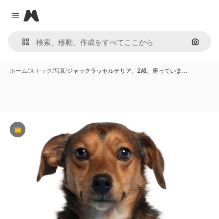
Magnific
Close menu
画像で
ホーム
/
ストック
/
写真
/
ジャックラッセルテリア、2歳、座っていま…
Premium