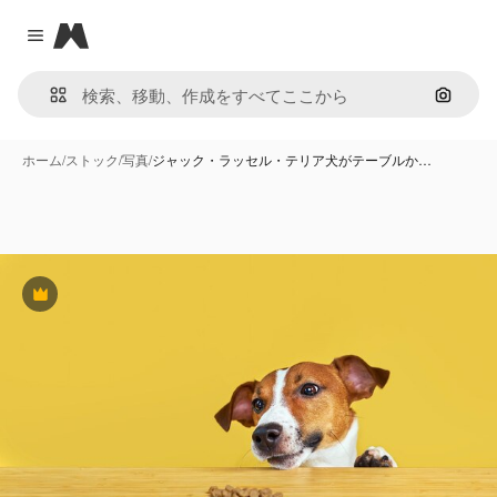
Magnific
Close menu
画像で
ホーム
/
ストック
/
写真
/
ジャック・ラッセル・テリア犬がテーブルか…
Premium