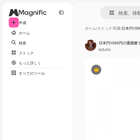
作成
ホーム
/
ストック
/
写真
/
日本円10
ホーム
検索
日本円1000円の通貨
kstudio
ストック
もっと詳しく
Premium
すべてのツール