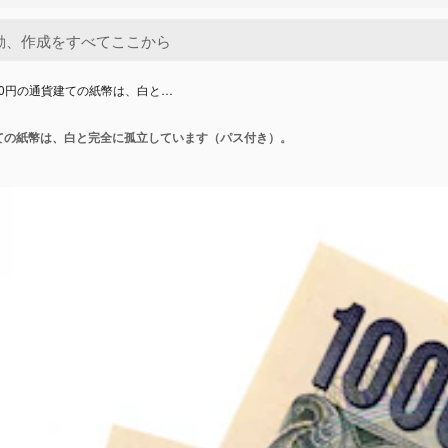
00円の通貨建ての紙幣は、白と…
建ての紙幣は、白と完全に孤立しています（パス付き）。