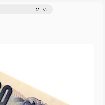
画像で検索
検索