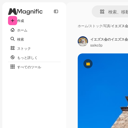
作成
ホーム
/
ストック
/
写真
/
イエズス会
ホーム
検索
saiko3p
ストック
もっと詳しく
Premium
すべてのツール