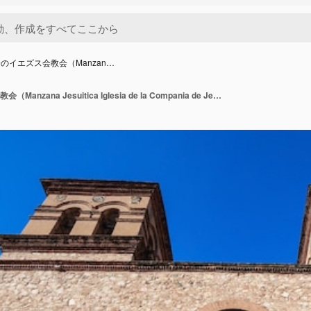
のイエズス会教会（Manzan…
イエズス会のイエズス会教会（Manzana Jesuitica Iglesia de la Compania de Jesus）は、アルゼンチンのコルドバにある教会です。