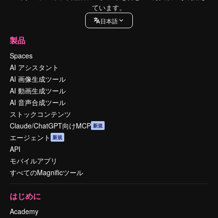
ています。
日本語
製品
Spaces
AI アシスタント
AI 画像生成ツール
AI 動画生成ツール
AI 音声合成ツール
ストックコンテンツ
Claude/ChatGPT向けMCP
新規
エージェント
新規
API
モバイルアプリ
すべてのMagnificツール
はじめに
Academy