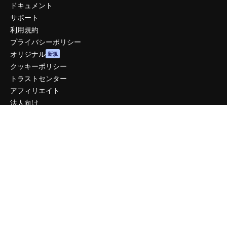
ドキュメント
サポート
利用規約
プライバシーポリシー
オリジナル
新規
クッキーポリシー
トラストセンター
アフィリエイト
法人向け
運営
料金
会社概要
Reviews
採用情報
検索トレンド
ブログ
イベント