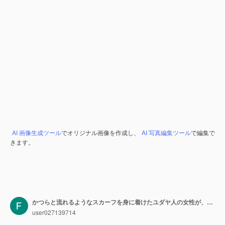
AI 画像生成ツール
でオリジナル画像を作成し、
AI 写真編集ツール
で編集で
きます。
かつらと流れるようなスカーフを身に着けたユダヤ人の女性が、キャンドルとグラスワインでアヴダラを作ります
user027139714