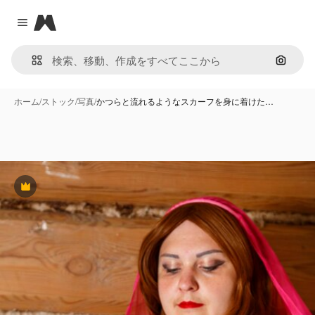
Magnific
Close menu
画像で
ホーム
/
ストック
/
写真
/
かつらと流れるようなスカーフを身に着けた…
Premium