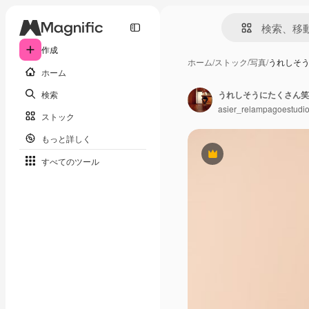
作成
ホーム
/
ストック
/
写真
/
うれしそ
ホーム
検索
うれしそうにたくさん笑
asier_relampagoestudi
ストック
もっと詳しく
Premium
すべてのツール