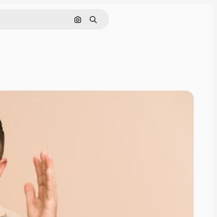
画像で検索
検索