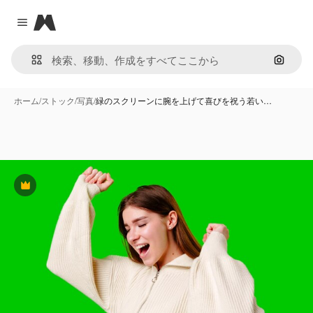
Magnific
Close menu
画像で
ホーム
/
ストック
/
写真
/
緑のスクリーンに腕を上げて喜びを祝う若い…
Premium