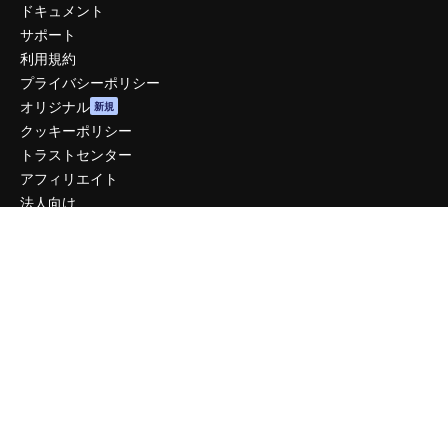
ドキュメント
サポート
利用規約
プライバシーポリシー
オリジナル
新規
クッキーポリシー
トラストセンター
アフィリエイト
法人向け
運営
料金
会社概要
Reviews
採用情報
検索トレンド
ブログ
イベント