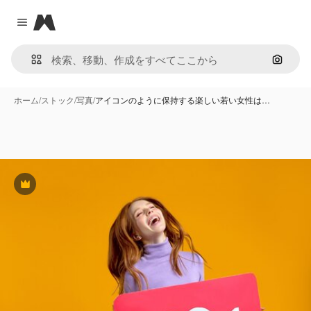
Magnific
Close menu
画像で
ホーム
/
ストック
/
写真
/
アイコンのように保持する楽しい若い女性は…
Premium