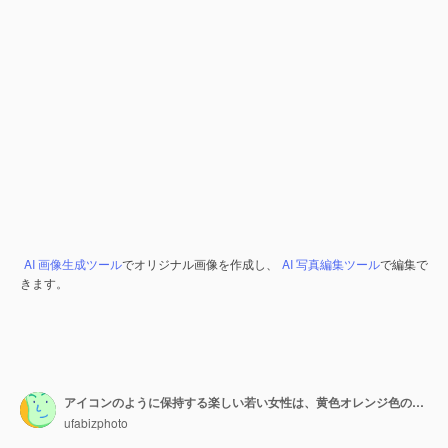
AI 画像生成ツール
でオリジナル画像を作成し、
AI 写真編集ツール
で編集で
きます。
アイコンのように保持する楽しい若い女性は、黄色オレンジ色の背景に孤立した加入者を祝います...
ufabizphoto