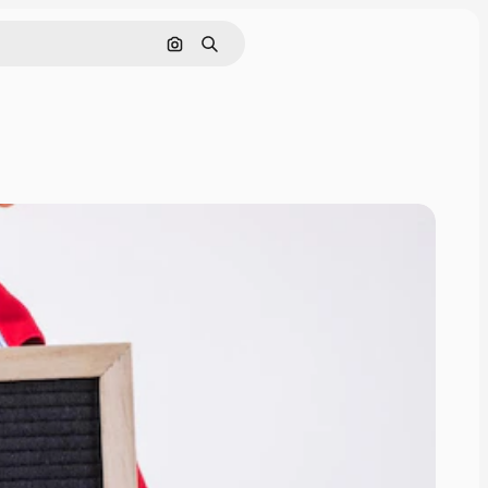
画像で検索
検索