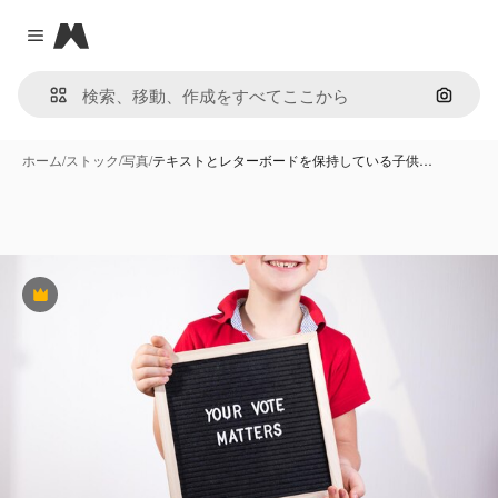
Magnific
Close menu
画像で
ホーム
/
ストック
/
写真
/
テキストとレターボードを保持している子供…
Premium