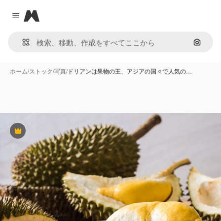
Magnific
Close menu
画像で
ホーム
/
ストック
/
写真
/
ドリアンは果物の王、アジアの国々で人気の…
Premium