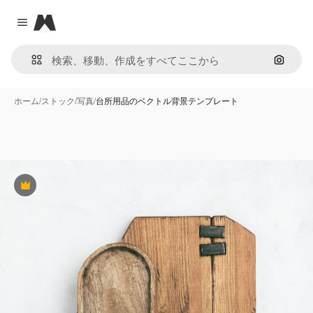
Magnific
Close menu
画像で
ホーム
/
ストック
/
写真
/
台所用品のベクトル背景テンプレート
Premium