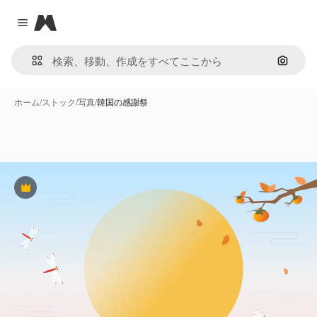
Magnific
Close menu
画像で
ホーム
/
ストック
/
写真
/
韓国の感謝祭
Premium