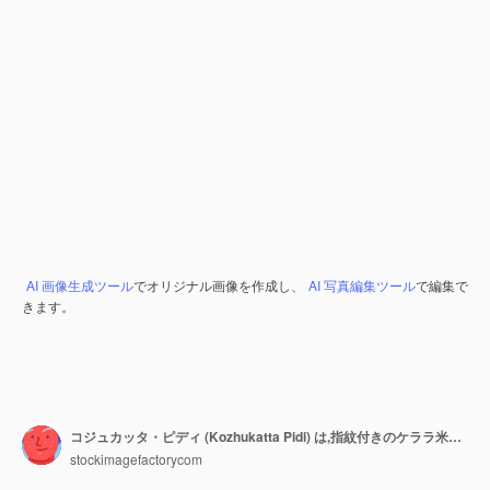
AI 画像生成ツール
でオリジナル画像を作成し、
AI 写真編集ツール
で編集で
きます。
コジュカッタ・ピディ (Kozhukatta Pidi) は,指紋付きのケララ米粉から蒸したスナック食品である.
stockimagefactorycom