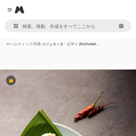
Magnific
Close menu
画像で
ホーム
/
ストック
/
写真
/
コジュカッタ・ピディ (Kozhukat…
Premium