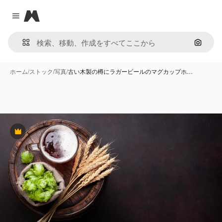
Magnific
Close menu
画像で
ホーム
/
ストック
/
写真
/
古い木製の樽にラガービールのマグカップホ…
Premium