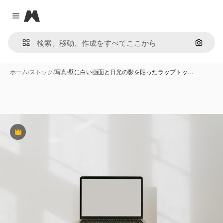
Magnific
Close menu
画像で
ホーム
/
ストック
/
写真
/
壁に白い画面と日光の影を貼ったラップトッ…
Premium