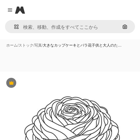
Magnific
Close menu
画像で
ホーム
/
ストック
/
写真
/
大きなカップケーキとバラ花子供と大人のた…
Premium