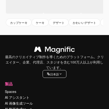
カップケーキ
ケーキ
デザート
かわいいデザート
チ
最高のクリエイティブ制作を導くためのプラットフォーム。クリ
エイター、企業、代理店、スタジオを含む100万人以上が利用し
ています。
日本語
製品
Spaces
AI アシスタント
AI 画像生成ツール