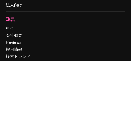
法人向け
運営
料金
会社概要
Reviews
採用情報
検索トレンド
ブログ
イベント
Slidesgo
コンテンツを販売する
プレスルーム
magnific.aiをお探しですか？
お問い合わせ
顧客サポート
Instagram