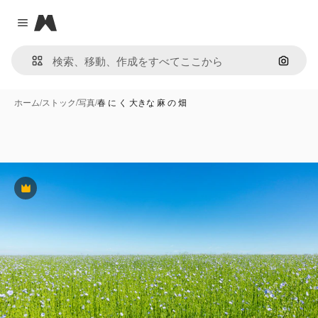
Magnific
Close menu
画像で
ホーム
/
ストック
/
写真
/
春 に く 大きな 麻 の 畑
Premium