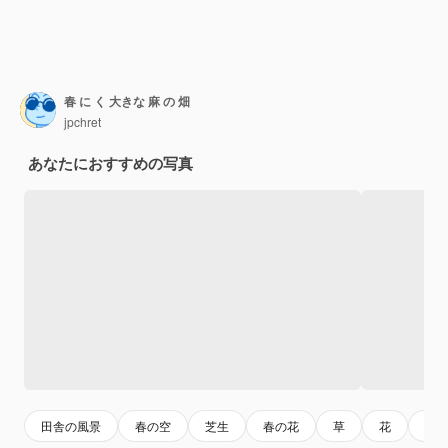
春 に く 大きな 麻 の 畑
jpchret
あなたにおすすめの写真
田舎の風景
春の空
芝生
春の花
草
花
牧