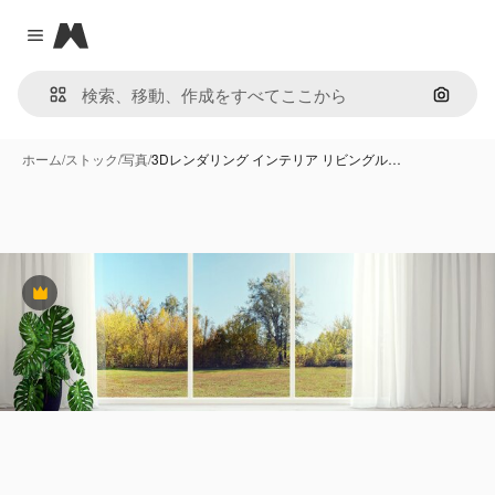
Magnific
Close menu
画像で
ホーム
/
ストック
/
写真
/
3Dレンダリング インテリア リビングル…
Premium