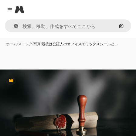
Magnific
Close menu
画像で
ホーム
/
ストック
/
写真
/
最後は公証人のオフィスでワックスシールと…
Premium