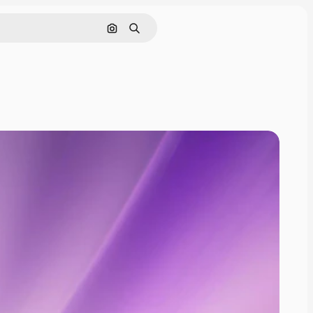
画像で検索
検索