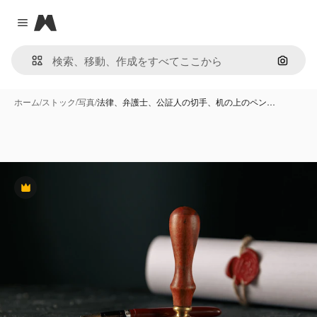
Magnific
Close menu
画像で
ホーム
/
ストック
/
写真
/
法律、弁護士、公証人の切手、机の上のペン…
Premium