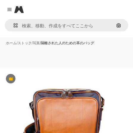
Magnific
Close menu
画像で
ホーム
/
ストック
/
写真
/
隔離された人のための革のバッグ
Premium