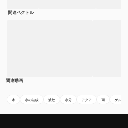
関連ベクトル
関連動画
Premium
Premium
Premium
Premium
AIによっ
水
水の波紋
波紋
水分
アクア
雨
ゲル