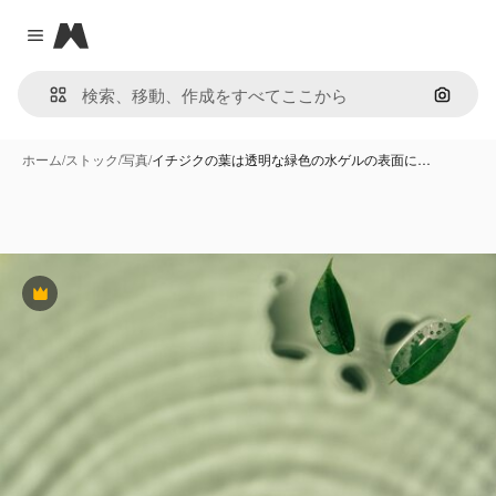
Magnific
Close menu
画像で
ホーム
/
ストック
/
写真
/
イチジクの葉は透明な緑色の水ゲルの表面に…
Premium