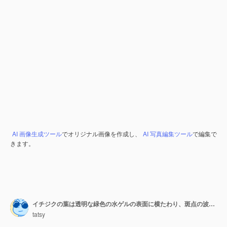
AI 画像生成ツール
でオリジナル画像を作成し、
AI 写真編集ツール
で編集で
きます。
イチジクの葉は透明な緑色の水ゲルの表面に横たわり、斑点の波の影が円を広げます
tatsy