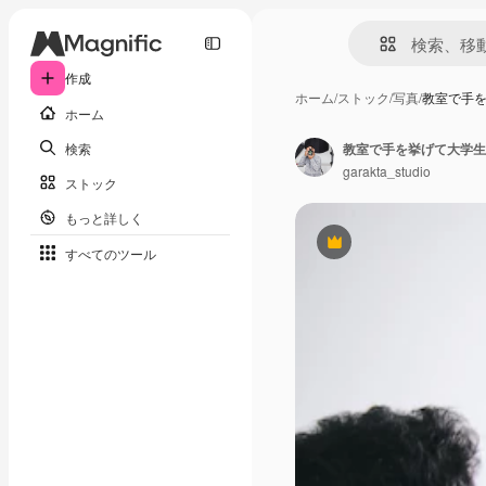
作成
ホーム
/
ストック
/
写真
/
教室で手
ホーム
検索
教室で手を挙げて大学生
garakta_studio
ストック
もっと詳しく
Premium
すべてのツール