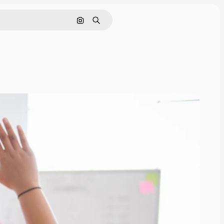
画像で検索
検索