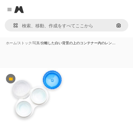
Magnific
Close menu
画像で
ホーム
/
ストック
/
写真
/
分離した白い背景の上のコンテナー内のレン…
Premium